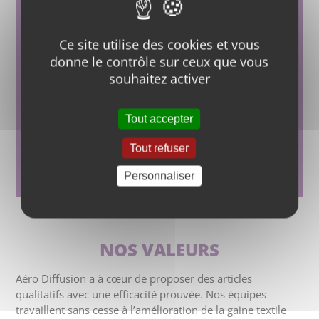
Mètres linéaires
de gaines
Ce site utilise des cookies et vous
fabriquées
donne le contrôle sur ceux que vous
souhaitez activer
+ de 1000
Tout accepter
Dossiers
traités
Tout refuser
par an
Personnaliser
NOS VALEURS
Aéro Diffusion a à cœur de proposer des articles
qualitatifs avec une efficacité prouvée. Nos équipes
travaillent sans cesse à l’amélioration de la gaine textile