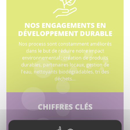
NOS ENGAGEMENTS EN
DÉVELOPPEMENT DURABLE
Nos process sont constamment améliorés
dans le but de réduire notre impact
environnemental : création de produits
durables, partenaires locaux, gestion de
l'eau, nettoyants biodégradables, tri des
déchets…
CHIFFRES CLÉS
100 000